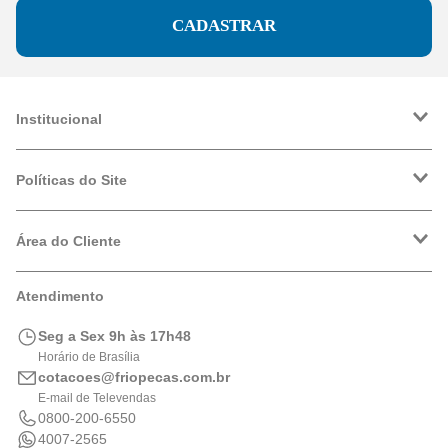
CADASTRAR
Institucional
A Friopeças
Trabalhe Conosco
Políticas do Site
VRF
Política de Entrega
Política de Privacidade
Área do Cliente
Formas de Pagamento
Trocas e Devoluções
Minha Conta
Atendimento
Logística
Meus Pedidos
Calculadora de BTUs
Seg a Sex 9h às 17h48
Portal de Boletos
Horário de Brasília
cotacoes@friopecas.com.br
E-mail de Televendas
0800-200-6550
4007-2565