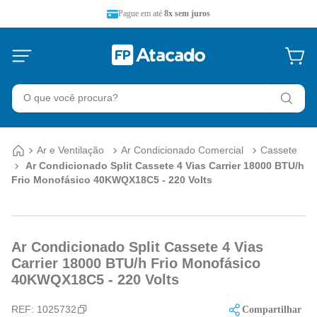
Pague em até
8x sem juros
O que você procura?
Ar e Ventilação
Ar Condicionado Comercial
Cassete
Ar Condicionado Split Cassete 4 Vias Carrier 18000 BTU/h
Frio Monofásico 40KWQX18C5 - 220 Volts
Ar Condicionado Split Cassete 4 Vias
Carrier 18000 BTU/h Frio Monofásico
40KWQX18C5 - 220 Volts
REF:
1025732
Compartilhar