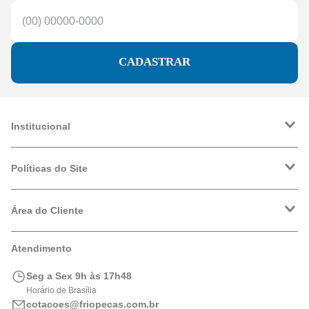
CADASTRAR
Institucional
A Friopeças
Trabalhe Conosco
Políticas do Site
VRF
Política de Entrega
Política de Privacidade
Área do Cliente
Formas de Pagamento
Trocas e Devoluções
Minha Conta
Atendimento
Logística
Meus Pedidos
Calculadora de BTUs
Seg a Sex 9h às 17h48
Portal de Boletos
Horário de Brasília
cotacoes@friopecas.com.br