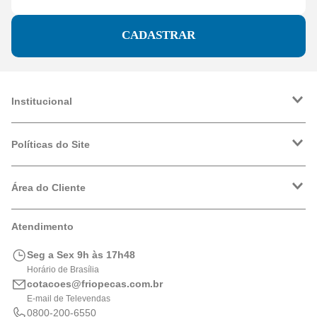
CADASTRAR
Institucional
A Friopeças
Trabalhe Conosco
Políticas do Site
VRF
Política de Entrega
Política de Privacidade
Área do Cliente
Formas de Pagamento
Trocas e Devoluções
Minha Conta
Atendimento
Logística
Meus Pedidos
Calculadora de BTUs
Seg a Sex 9h às 17h48
Portal de Boletos
Horário de Brasília
cotacoes@friopecas.com.br
E-mail de Televendas
0800-200-6550