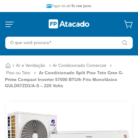
Pague em até
8x sem juros
O que você procura?
Ar e Ventilação
Ar Condicionado Comercial
Piso ou Teto
Ar Condicionado Split Piso Teto Gree G-
Prime Compact Inverter 57000 BTU/h Frio Monofásico
GULD57ZD1/A-S – 220 Volts