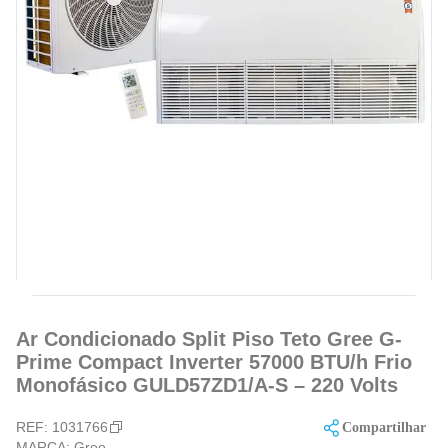
Ar Condicionado Split Piso Teto Gree G-
Prime Compact Inverter 57000 BTU/h Frio
Monofásico GULD57ZD1/A-S – 220 Volts
REF:
1031766
Compartilhar
MARCA:
Gree