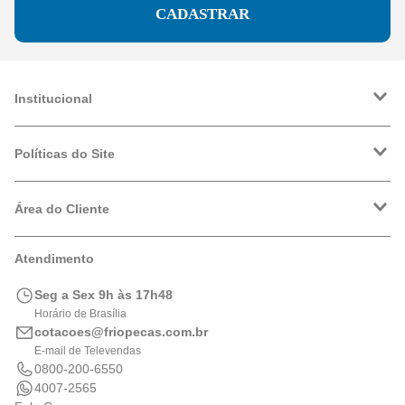
CADASTRAR
Institucional
A Friopeças
Trabalhe Conosco
Políticas do Site
VRF
Política de Entrega
Política de Privacidade
Área do Cliente
Formas de Pagamento
Trocas e Devoluções
Minha Conta
Atendimento
Logística
Meus Pedidos
Calculadora de BTUs
Seg a Sex 9h às 17h48
Portal de Boletos
Horário de Brasília
cotacoes@friopecas.com.br
E-mail de Televendas
0800-200-6550
4007-2565