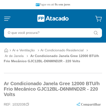
Pague em até
8x sem juros
O que você procura?
Ar e Ventilação
Ar Condicionado Residencial
Ar de Janela
Ar Condicionado Janela Gree 12000 BTU/h
Frio Mecânico GJC12BL-D6NMND2R - 220 Volts
Ar Condicionado Janela Gree 12000 BTU/h
Frio Mecânico GJC12BL-D6NMND2R - 220
Volts
REF:
1032038
Compartilhar