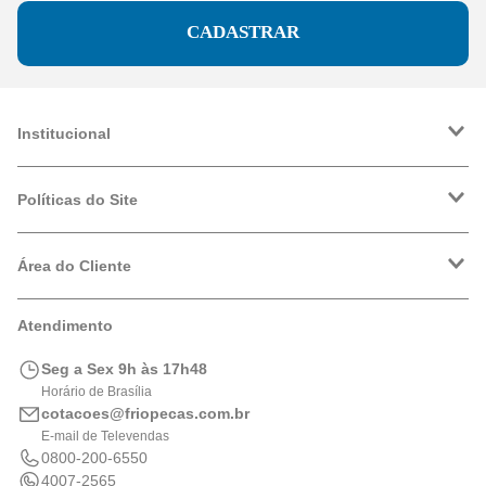
CADASTRAR
Institucional
A Friopeças
Trabalhe Conosco
Políticas do Site
VRF
Política de Entrega
Política de Privacidade
Área do Cliente
Formas de Pagamento
Trocas e Devoluções
Minha Conta
Atendimento
Logística
Meus Pedidos
Calculadora de BTUs
Seg a Sex 9h às 17h48
Portal de Boletos
Horário de Brasília
cotacoes@friopecas.com.br
E-mail de Televendas
0800-200-6550
4007-2565