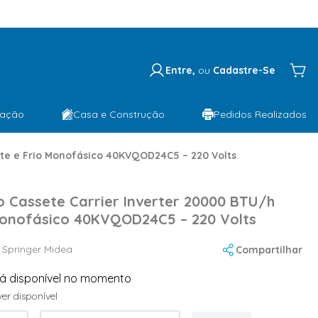
Entre,
ou
Cadastre-Se
lação
Casa e Construção
Pedidos Realizados
nte e Frio Monofásico 40KVQOD24C5 – 220 Volts
 Cassete Carrier Inverter 20000 BTU/h
Monofásico 40KVQOD24C5 – 220 Volts
:
Springer Midea
Compartilhar
tá disponível no momento
er disponível