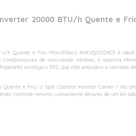
 Inverter 20000 BTU/h Quente e F
BTU/h Quente e Frio Monofásico 40KVQOD24C5 é ideal p
 compressores de velocidade variável, o sistema oferec
efrigerante ecológico R32, que não prejudica a camada 
uente e Frio, o Split Cassete Inverter Carrier 1 Via a
indo controle remoto conveniente através de um kit adic