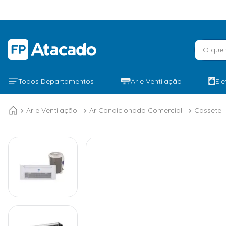
O que v
Todos Departamentos
Ar e Ventilação
El
Ar e Ventilação
Ar Condicionado Comercial
Cassete