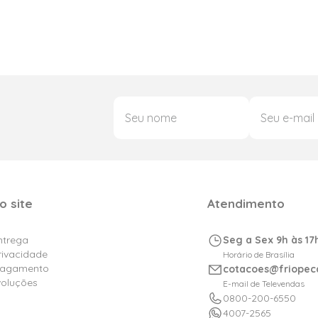
o site
Atendimento
Entrega
Seg a Sex 9h às 17
Privacidade
Horário de Brasília
Pagamento
cotacoes@friopec
voluções
E-mail de Televendas
0800-200-6550
4007-2565