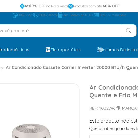
Até 7% OFF
no Pix à vista
Produtos com até
60% OFF
4007-2565
0800-200-6550
Calculadora de BTUs
Pedidos realizados
ocê procura?
etrodomésticos
Eletroportáteis
Insumos De Insta
Ar Condicionado Cassete Carrier Inverter 20000 BTU/h Que
Ar Condicionado
Quente e Frio 
REF:
1032746
MARCA
Este produto não es
Quero saber quando estiv