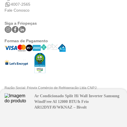
4007-2565
Fale Conosco
Siga a Friopeças
Formas de Pagamento
Razão Social: Friovix Comércio de Refrigeração Ltda CNPJ:
09.316.105/0001-29 .Todos os direitos reservados © 2025. Preços e
Ar Condicionado Split Hi Wall Inverter Samsung
condições exclusivos para fpatacado.com.br.
FPAtacado é uma marca do Grupo Friopeças.
WindFree AI 12000 BTU/h Frio
AR12DYFAVWKNAZ – Bivolt