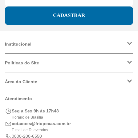
CADASTRAR
Institucional
A Friopeças
Trabalhe Conosco
Políticas do Site
VRF
Política de Entrega
Política de Privacidade
Área do Cliente
Formas de Pagamento
Trocas e Devoluções
Minha Conta
Atendimento
Logística
Meus Pedidos
Calculadora de BTUs
Seg a Sex 9h às 17h48
Portal de Boletos
Horário de Brasília
cotacoes@friopecas.com.br
E-mail de Televendas
0800-200-6550