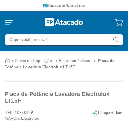
Pague em até
8x sem juros
O que você procura?
Peças de Reposição
Eletrodomésticos
Placa de
Potência Lavadora Electrolux LT15F
Placa de Potência Lavadora Electrolux
LT15F
REF:
108409
Compartilhar
MARCA:
Electrolux