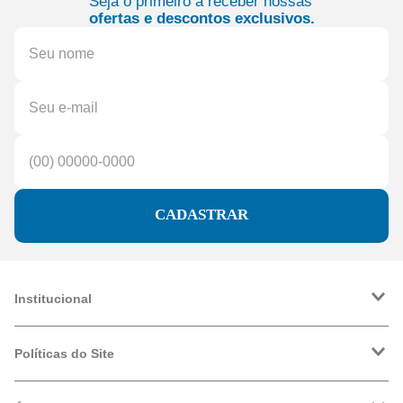
Seja o primeiro a receber nossas
ofertas e descontos exclusivos.
CADASTRAR
Institucional
A Friopeças
Trabalhe Conosco
Políticas do Site
VRF
Política de Entrega