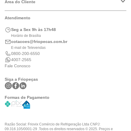
Política de Privacidade
Área do Cliente
Formas de Pagamento
Trocas e Devoluções
Minha Conta
Atendimento
Logística
Meus Pedidos
Calculadora de BTUs
Seg a Sex 9h às 17h48
Portal de Boletos
Horário de Brasília
cotacoes@friopecas.com.br
E-mail de Televendas
0800-200-6550
4007-2565
Fale Conosco
Siga a Friopeças
Formas de Pagamento
Razão Social: Friovix Comércio de Refrigeração Ltda CNPJ:
09.316.105/0001-29 .Todos os direitos reservados © 2025. Preços e