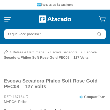
Pague em até
8x sem juros
O que você procura?
Beleza e Perfumaria
Escova Secadora
Escova
Secadora Philco Soft Rose Gold PEC08 – 127 Volts
Escova Secadora Philco Soft Rose Gold
PEC08 – 127 Volts
REF:
137164
Compartilhar
MARCA:
Philco