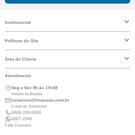
Institucional
A Friopeças
Trabalhe Conosco
Políticas do Site
VRF
Política de Entrega
Política de Privacidade
Área do Cliente
Formas de Pagamento
Trocas e Devoluções
Minha Conta
Atendimento
Logística
Meus Pedidos
Calculadora de BTUs
Seg a Sex 9h às 17h48
Portal de Boletos
Horário de Brasília
cotacoes@friopecas.com.br
E-mail de Televendas
0800-200-6550
4007-2565
Fale Conosco