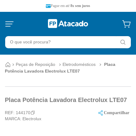
Pague em até
8x sem juros
O que você procura?
Peças de Reposição
Eletrodomésticos
Placa
Potência Lavadora Electrolux LTE07
Placa Potência Lavadora Electrolux LTE07
REF:
144170
Compartilhar
MARCA:
Electrolux