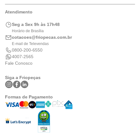
Formas de Pagamento
Trocas e Devoluções
Minha Conta
Atendimento
Logística
Meus Pedidos
Calculadora de BTUs
Seg a Sex 9h às 17h48
Portal de Boletos
Horário de Brasília
cotacoes@friopecas.com.br
E-mail de Televendas
0800-200-6550
4007-2565
Fale Conosco
Siga a Friopeças
Formas de Pagamento