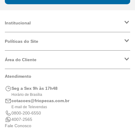
Institucional
A Friopeças
Trabalhe Conosco
Políticas do Site
VRF
Política de Entrega
Política de Privacidade
Área do Cliente
Formas de Pagamento
Trocas e Devoluções
Minha Conta
Atendimento
Logística
Meus Pedidos
Calculadora de BTUs
Seg a Sex 9h às 17h48
Portal de Boletos
Horário de Brasília
cotacoes@friopecas.com.br
E-mail de Televendas
0800-200-6550
4007-2565
Fale Conosco