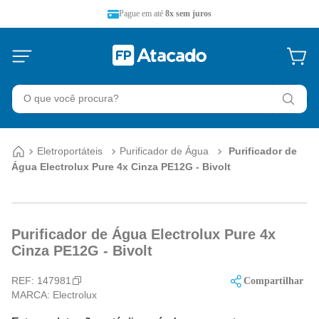
Pague em até
8x sem juros
O que você procura?
Eletroportáteis
Purificador de Água
Purificador de
Água Electrolux Pure 4x Cinza PE12G - Bivolt
Purificador de Água Electrolux Pure 4x
Cinza PE12G - Bivolt
REF:
147981
Compartilhar
MARCA:
Electrolux