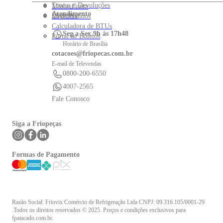
Trocas e Devoluções
Minha Conta
Atendimento
Logística
Meus Pedidos
Calculadora de BTUs
Seg a Sex 9h às 17h48
Portal de Boletos
Horário de Brasília
cotacoes@friopecas.com.br
E-mail de Televendas
0800-200-6550
4007-2565
Fale Conosco
Siga a Friopeças
Formas de Pagamento
Razão Social: Friovix Comércio de Refrigeração Ltda CNPJ: 09.316.105/0001-29
.Todos os direitos reservados © 2025. Preços e condições exclusivos para
fpatacado.com.br.