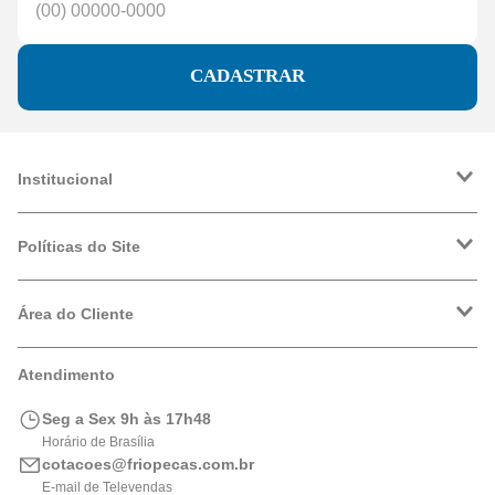
CADASTRAR
Institucional
A Friopeças
Trabalhe Conosco
Políticas do Site
VRF
Política de Entrega
Política de Privacidade
Área do Cliente
Formas de Pagamento
Trocas e Devoluções
Minha Conta
Atendimento
Logística
Meus Pedidos
Calculadora de BTUs
Seg a Sex 9h às 17h48
Portal de Boletos
Horário de Brasília
cotacoes@friopecas.com.br
E-mail de Televendas