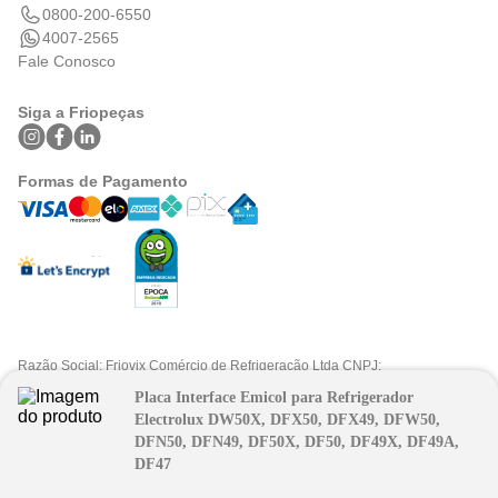
0800-200-6550
4007-2565
Fale Conosco
Siga a Friopeças
Formas de Pagamento
Razão Social: Friovix Comércio de Refrigeração Ltda CNPJ:
09.316.105/0001-29 .Todos os direitos reservados © 2025. Preços e
Placa Interface Emicol para Refrigerador
condições exclusivos para fpatacado.com.br.
FPAtacado é uma marca do Grupo Friopeças.
Electrolux DW50X, DFX50, DFX49, DFW50,
DFN50, DFN49, DF50X, DF50, DF49X, DF49A,
DF47