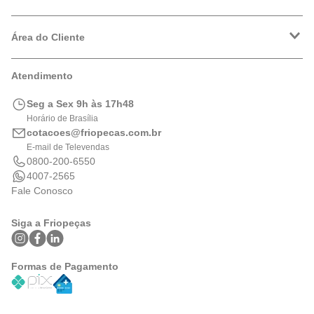
VRF
Política de Entrega
Política de Privacidade
Área do Cliente
Formas de Pagamento
Trocas e Devoluções
Minha Conta
Atendimento
Logística
Meus Pedidos
Calculadora de BTUs
Seg a Sex 9h às 17h48
Portal de Boletos
Horário de Brasília
cotacoes@friopecas.com.br
E-mail de Televendas
0800-200-6550
4007-2565
Fale Conosco
Siga a Friopeças
Formas de Pagamento