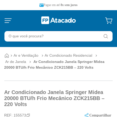
Pague em até
8x sem juros
O que você procura?
Ar e Ventilação
Ar Condicionado Residencial
Ar de Janela
Ar Condicionado Janela Springer Midea
20000 BTU/h Frio Mecânico ZCK215BB – 220 Volts
Ar Condicionado Janela Springer Midea
20000 BTU/h Frio Mecânico ZCK215BB –
220 Volts
REF:
155573
Compartilhar