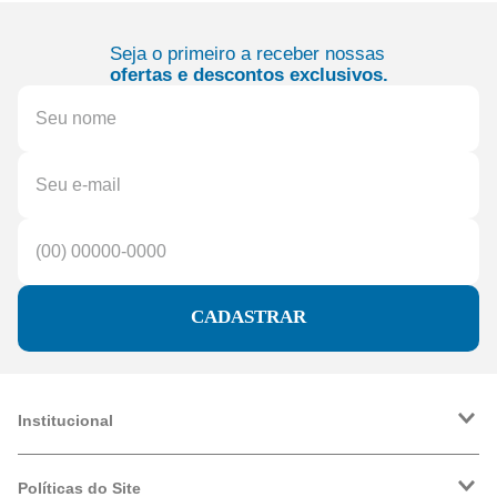
Seja o primeiro a receber nossas
ofertas e descontos exclusivos.
CADASTRAR
Institucional
A Friopeças
Trabalhe Conosco
Políticas do Site