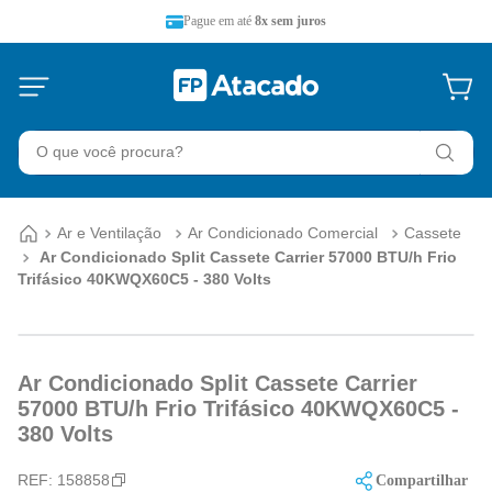
Pague em até
8x sem juros
O que você procura?
Ar e Ventilação
Ar Condicionado Comercial
Cassete
Ar Condicionado Split Cassete Carrier 57000 BTU/h Frio
Trifásico 40KWQX60C5 - 380 Volts
Ar Condicionado Split Cassete Carrier
57000 BTU/h Frio Trifásico 40KWQX60C5 -
380 Volts
REF:
158858
Compartilhar