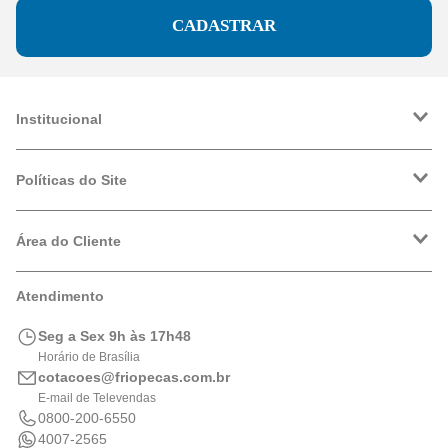
CADASTRAR
Institucional
A Friopeças
Trabalhe Conosco
Políticas do Site
VRF
Política de Entrega
Política de Privacidade
Área do Cliente
Formas de Pagamento
Trocas e Devoluções
Minha Conta
Atendimento
Logística
Meus Pedidos
Calculadora de BTUs
Seg a Sex 9h às 17h48
Portal de Boletos
Horário de Brasília
cotacoes@friopecas.com.br
E-mail de Televendas
0800-200-6550
4007-2565