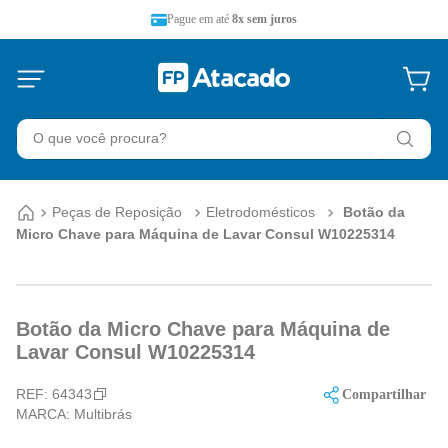
Pague em até
8x sem juros
O que você procura?
Peças de Reposição
Eletrodomésticos
Botão da
Micro Chave para Máquina de Lavar Consul W10225314
Botão da Micro Chave para Máquina de
Lavar Consul W10225314
REF:
64343
Compartilhar
MARCA:
Multibrás