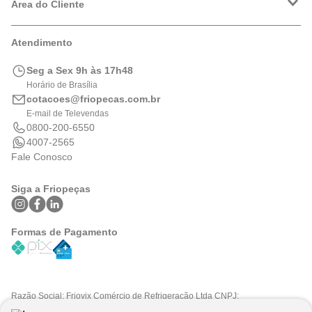
Política de Privacidade
Área do Cliente
Formas de Pagamento
Trocas e Devoluções
Minha Conta
Atendimento
Logística
Meus Pedidos
Calculadora de BTUs
Seg a Sex 9h às 17h48
Portal de Boletos
Horário de Brasília
cotacoes@friopecas.com.br
E-mail de Televendas
0800-200-6550
4007-2565
Fale Conosco
Siga a Friopeças
Formas de Pagamento
Razão Social: Friovix Comércio de Refrigeração Ltda CNPJ:
09.316.105/0001-29 .Todos os direitos reservados © 2025. Preços e