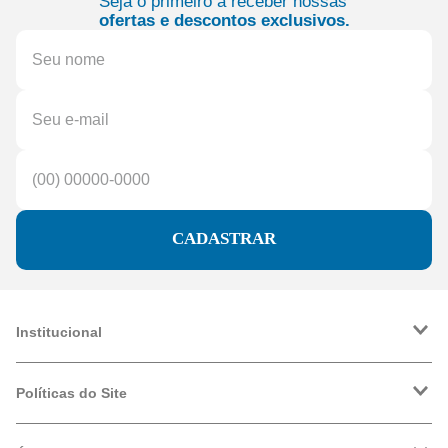
Seja o primeiro a receber nossas
ofertas e descontos exclusivos.
CADASTRAR
Institucional
A Friopeças
Trabalhe Conosco
Políticas do Site
VRF
Política de Entrega