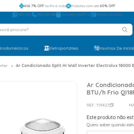
Até 7% OFF
no Pix à vista
Produtos com até
60% OFF
4007-2565
0800-200-6550
Calculadora de BTUs
Pedidos realizados
ocê procura?
etrodomésticos
Eletroportáteis
Insumos De Insta
erter
Ar Condicionado Split Hi Wall Inverter Electrolux 18000 
Ar Condicionado 
BTU/h Frio QI18
REF:
119427
M
Este produto não es
Quero saber quando estiv