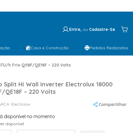
Entre,
ou
Cadastre-Se
lação
Casa e Construção
Pedidos Realizados
BTU/h Frio QI18F/QE18F – 220 Volts
Split Hi Wall Inverter Electrolux 18000
F/QE18F – 220 Volts
ARCA:
Electrolux
Compartilhar
tá disponível no momento
er disponível