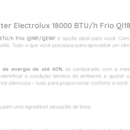
rter Electrolux 18000 BTU/h Frio QI1
 BTU/h Frio QI18F/QE18F
é opção ideal para você. Co
uído. Tudo o que você precisava para aproveitar um cli
 de energia de até 60%
se comparada com a mesma
 identificar a condição térmica do ambiente e ajustar
ance silenciosa – tudo para proporcionar conforto a você.
duzam uma agradável sensação de brisa.