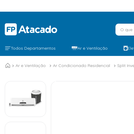
O que v
Todos Departamentos
Ar e Ventilação
El
Ar e Ventilação
Ar Condicionado Residencial
Split Inv