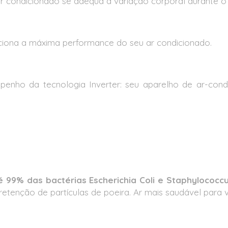
 ar condicionado se adequa a variação corporal durante o
ciona a máxima performance do seu ar condicionado.
empenho da tecnologia Inverter: seu aparelho de ar-co
 99% das bactérias Escherichia Coli e Staphylococcu
retenção de partículas de poeira. Ar mais saudável para v