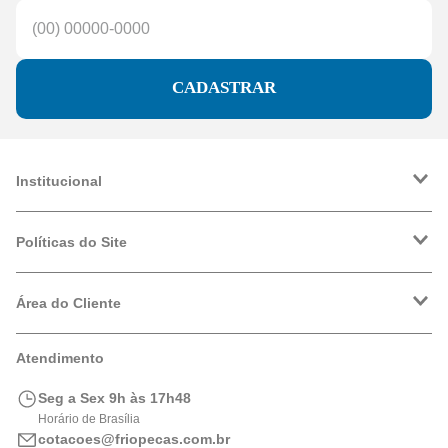
CADASTRAR
Institucional
A Friopeças
Trabalhe Conosco
Políticas do Site
VRF
Política de Entrega
Política de Privacidade
Área do Cliente
Formas de Pagamento
Trocas e Devoluções
Minha Conta
Atendimento
Logística
Meus Pedidos
Calculadora de BTUs
Seg a Sex 9h às 17h48
Portal de Boletos
Horário de Brasília
cotacoes@friopecas.com.br