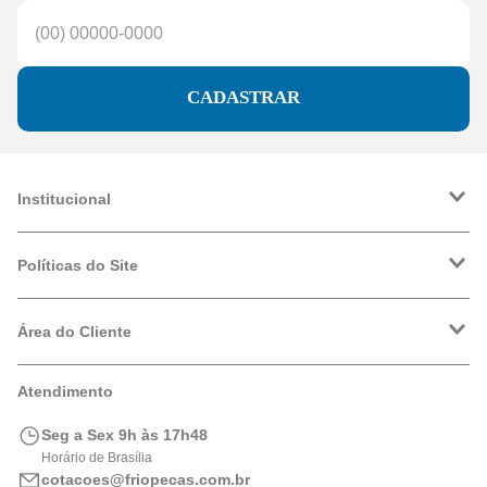
CADASTRAR
Institucional
A Friopeças
Trabalhe Conosco
Políticas do Site
VRF
Política de Entrega
Política de Privacidade
Área do Cliente
Formas de Pagamento
Trocas e Devoluções
Minha Conta
Atendimento
Logística
Meus Pedidos
Calculadora de BTUs
Seg a Sex 9h às 17h48
Portal de Boletos
Horário de Brasília
cotacoes@friopecas.com.br