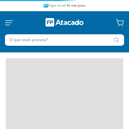
Pague em até
8x sem juros
O que você procura?
TERMOS MAIS BUSCADOS
36 split
1
º
refrigerador
2
º
midea
3
º
tubo
4
º
temperatura
5
º
ar-condicionado
6
º
lavadora
7
º