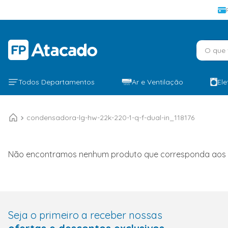
O que v
Todos Departamentos
Ar e Ventilação
El
condensadora-lg-hw-22k-220-1-q-f-dual-in_118176
Não encontramos nenhum produto que corresponda aos seu
Seja o primeiro a receber nossas