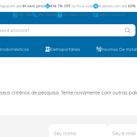
Pague em até
8x sem juros
Até 7% OFF
no Pix à vista
Produtos com até
60% 
4007-2565
0800-200-6550
Calculadora de BTUs
Pedidos realizados
ocê procura?
etrodomésticos
Eletroportáteis
Insumos De Insta
s critérios de pesquisa. Tente novamente com outras palav