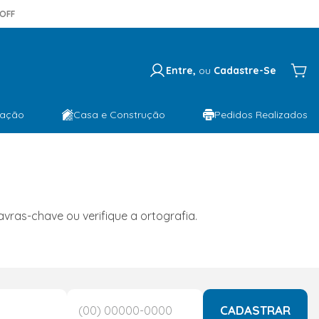
OFF
Entre,
ou
Cadastre-Se
lação
Casa e Construção
Pedidos Realizados
ras-chave ou verifique a ortografia.
CADASTRAR