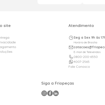
o site
Atendimento
Entrega
Seg a Sex 9h às 17
Privacidade
Horário de Brasília
Pagamento
cotacoes@friopec
voluções
E-mail de Televendas
0800-200-6550
4007-2565
Fale Conosco
Siga a Friopeças