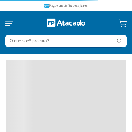
Pague em até
8x sem juros
O que você procura?
TERMOS MAIS BUSCADOS
36 split
1
º
refrigerador
2
º
midea
3
º
temperatura
4
º
ar-condicionado
5
º
filtro refil
6
º
split lg
7
º