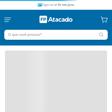
Pague em até
8x sem juros
O que você procura?
TERMOS MAIS BUSCADOS
36 split
1
º
refrigerador
2
º
midea
3
º
temperatura
4
º
ar-condicionado
5
º
lavadora
6
º
filtro refil
7
º