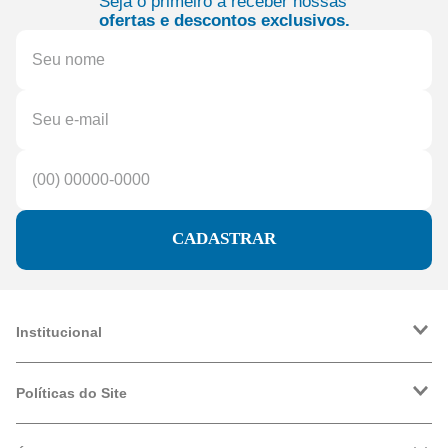
Seja o primeiro a receber nossas
ofertas e descontos exclusivos.
CADASTRAR
Institucional
A Friopeças
Trabalhe Conosco
Políticas do Site
VRF
Política de Entrega