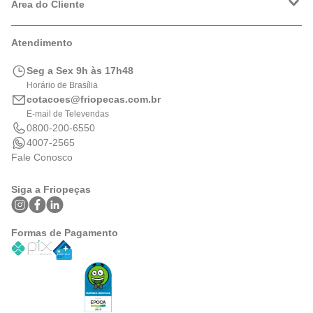
Política de Privacidade
Área do Cliente
Formas de Pagamento
Trocas e Devoluções
Minha Conta
Atendimento
Logística
Meus Pedidos
Calculadora de BTUs
Seg a Sex 9h às 17h48
Portal de Boletos
Horário de Brasília
cotacoes@friopecas.com.br
E-mail de Televendas
0800-200-6550
4007-2565
Fale Conosco
Siga a Friopeças
Formas de Pagamento