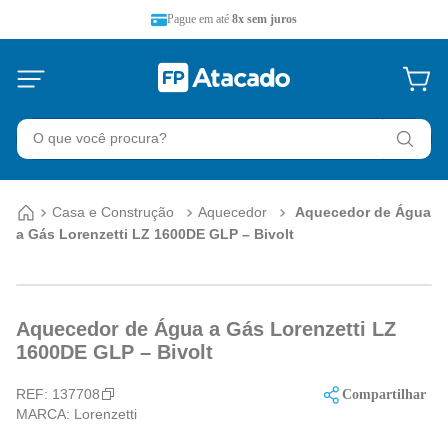
Pague em até
8x sem juros
O que você procura?
Casa e Construção
Aquecedor
Aquecedor de Água
a Gás Lorenzetti LZ 1600DE GLP – Bivolt
Aquecedor de Água a Gás Lorenzetti LZ
1600DE GLP – Bivolt
REF:
137708
Compartilhar
MARCA:
Lorenzetti