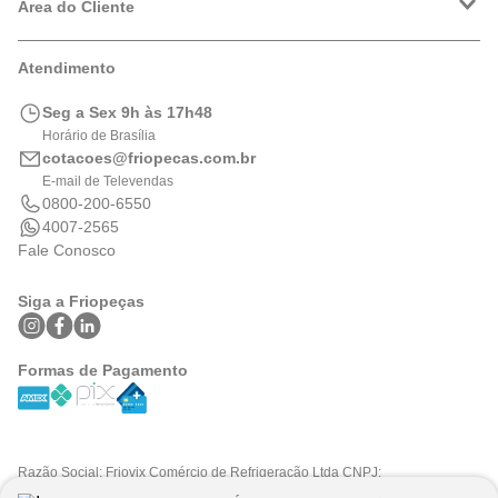
Política de Privacidade
Área do Cliente
Formas de Pagamento
Trocas e Devoluções
Minha Conta
Atendimento
Logística
Meus Pedidos
Calculadora de BTUs
Seg a Sex 9h às 17h48
Portal de Boletos
Horário de Brasília
cotacoes@friopecas.com.br
E-mail de Televendas
0800-200-6550
4007-2565
Fale Conosco
Siga a Friopeças
Formas de Pagamento
Razão Social: Friovix Comércio de Refrigeração Ltda CNPJ:
09.316.105/0001-29 .Todos os direitos reservados © 2025. Preços e