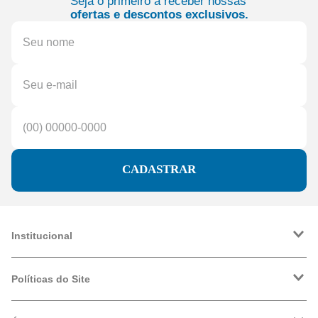
Seja o primeiro a receber nossas
ofertas e descontos exclusivos.
CADASTRAR
Institucional
A Friopeças
Trabalhe Conosco
Políticas do Site
VRF
Política de Entrega