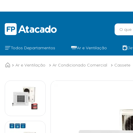
O que v
Todos Departamentos
Ar e Ventilação
El
Ar e Ventilação
Ar Condicionado Comercial
Cassete