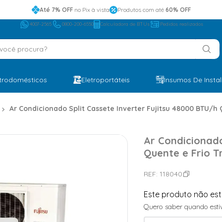
Até 7% OFF
no Pix à vista
Produtos com até
60% OFF
4007-2565
0800-200-6550
Calculadora de BTUs
Pedidos realizados
ocê procura?
etrodomésticos
Eletroportáteis
Insumos De Insta
Ar Condicionado Split Cassete Inverter Fujitsu 48000 BTU/h 
Ar Condicionado
Quente e Frio T
REF:
118040
Este produto não es
Quero saber quando estiv