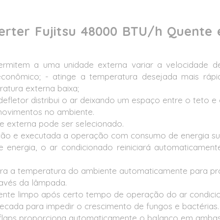
verter Fujitsu 48000 BTU/h Quente 
rmitem a uma unidade externa variar a velocidade d
 econômico; - atinge a temperatura desejada mais ráp
atura externa baixa;
efletor distribui o ar deixando um espaço entre o teto e 
movimentos no ambiente.
de externa pode ser selecionado.
ção e executada a operação com consumo de energia su
 energia, o ar condicionado reiniciará automaticame
a a temperatura do ambiente automaticamente para pro
ravés da lâmpada.
ente limpo após certo tempo de operação do ar condici
ecada para impedir o crescimento de fungos e bactérias.
aps proporciona automaticamente o balanço em ambas as 