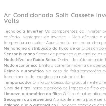
Ar Condicionado Split Cassete In
Volts
Tecnologia Inverter
Os componentes do Inverter pe
conforto. Vantagens do inverter: - Mais eficiente e
temperatura na sala; - Aquecimento mesmo em temper
Melhoria na distribuição do fluxo de ar
O design do d
Sensor humano
Sensor de presença que captura os 
Modo Nível de Ruído Baixo
O nível de ruído da unida
Modo econômico
Limita a corrente máxima de opera
Reinício automático
No caso de falta temporária de
fornecimento de energia seja restabelecido.
Temporizador
O microprocessador gradualmente alter
Sinal de filtro
Indica o período de limpeza do filtro at
Limpeza automática do filtro
O filtro é automaticam
Secagem da serpentina
A unidade interna pode ser s
Balanço duplo automático
O balanço complexo dos fl