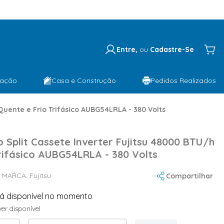
Entre,
ou
Cadastre-Se
lação
Casa e Construção
Pedidos Realizados
Quente e Frio Trifásico AUBG54LRLA - 380 Volts
 Split Cassete Inverter Fujitsu 48000 BTU/h
rifásico AUBG54LRLA - 380 Volts
MARCA:
Fujitsu
Compartilhar
tá disponível no momento
er disponível