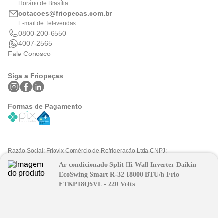
Horário de Brasília
cotacoes@friopecas.com.br
E-mail de Televendas
0800-200-6550
4007-2565
Fale Conosco
Siga a Friopeças
Formas de Pagamento
Razão Social: Friovix Comércio de Refrigeração Ltda CNPJ:
09.316.105/0001-29 .Todos os direitos reservados © 2025. Preços e
Ar condicionado Split Hi Wall Inverter Daikin
condições exclusivos para fpatacado.com.br.
FPAtacado é uma marca do Grupo Friopeças.
EcoSwing Smart R-32 18000 BTU/h Frio
FTKP18Q5VL - 220 Volts