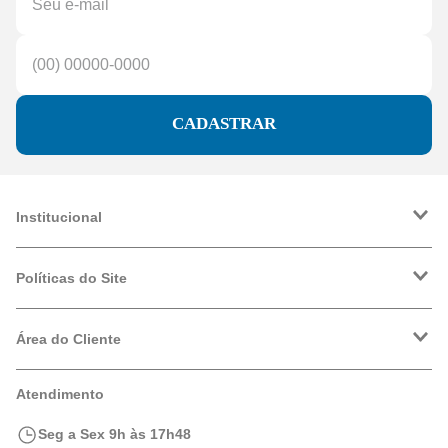
CADASTRAR
Institucional
A Friopeças
Trabalhe Conosco
Políticas do Site
VRF
Política de Entrega
Política de Privacidade
Área do Cliente
Formas de Pagamento
Trocas e Devoluções
Minha Conta
Atendimento
Logística
Meus Pedidos
Calculadora de BTUs
Seg a Sex 9h às 17h48
Portal de Boletos