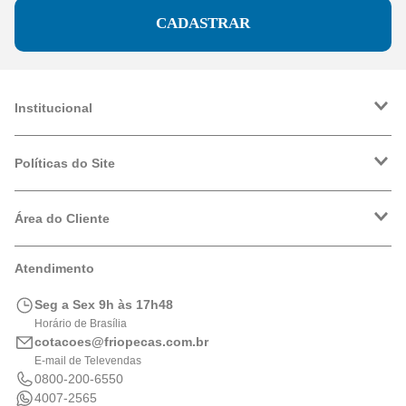
CADASTRAR
Institucional
A Friopeças
Trabalhe Conosco
Políticas do Site
VRF
Política de Entrega
Política de Privacidade
Área do Cliente
Formas de Pagamento
Trocas e Devoluções
Minha Conta
Atendimento
Logística
Meus Pedidos
Calculadora de BTUs
Seg a Sex 9h às 17h48
Portal de Boletos
Horário de Brasília
cotacoes@friopecas.com.br
E-mail de Televendas
0800-200-6550
4007-2565