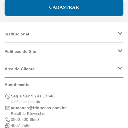
CADASTRAR
Institucional
A Friopeças
Trabalhe Conosco
Políticas do Site
VRF
Política de Entrega
Política de Privacidade
Área do Cliente
Formas de Pagamento
Trocas e Devoluções
Minha Conta
Atendimento
Logística
Meus Pedidos
Calculadora de BTUs
Seg a Sex 9h às 17h48
Portal de Boletos
Horário de Brasília
cotacoes@friopecas.com.br
E-mail de Televendas
0800-200-6550
4007-2565