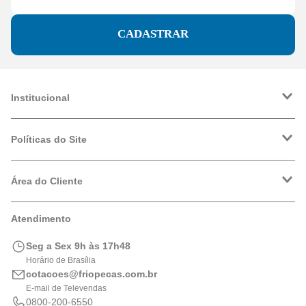
CADASTRAR
Institucional
A Friopeças
Trabalhe Conosco
Políticas do Site
VRF
Política de Entrega
Política de Privacidade
Área do Cliente
Formas de Pagamento
Trocas e Devoluções
Minha Conta
Atendimento
Logística
Meus Pedidos
Calculadora de BTUs
Seg a Sex 9h às 17h48
Portal de Boletos
Horário de Brasília
cotacoes@friopecas.com.br
E-mail de Televendas
0800-200-6550