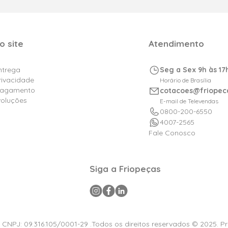
o site
Atendimento
Entrega
Seg a Sex 9h às 17
Privacidade
Horário de Brasília
Pagamento
cotacoes@friopec
voluções
E-mail de Televendas
0800-200-6550
4007-2565
Fale Conosco
Siga a Friopeças
a CNPJ: 09.316.105/0001-29 .Todos os direitos reservados © 2025. P