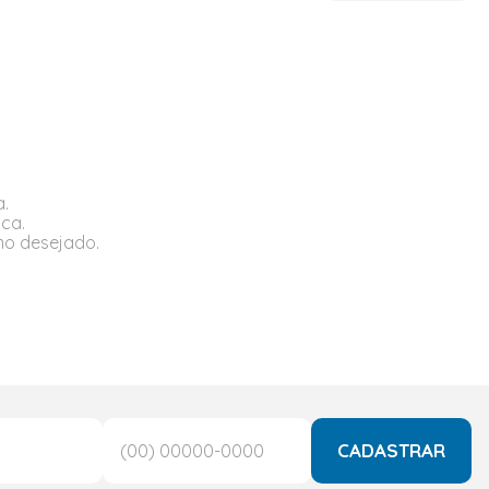
a.
sca.
rmo desejado.
CADASTRAR