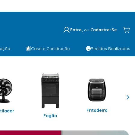
Entre,
ou
Cadastre-Se
lação
Casa e Construção
Pedidos Realizados
Fritadeira
tilador
Fogão