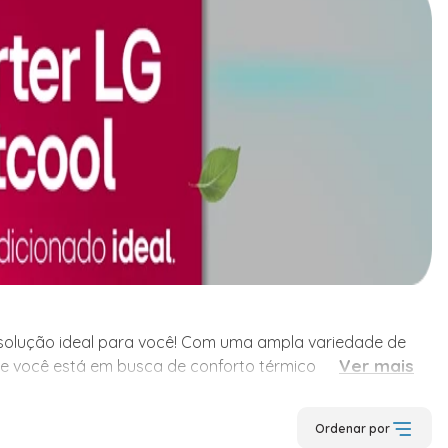
a solução ideal para você! Com uma ampla variedade de
a solução ideal para você! Com uma ampla variedade de
Ver mais
Se você está em busca de conforto térmico para qualquer
delos de ar condicionado, nossa categoria é planejada
Ordenar por