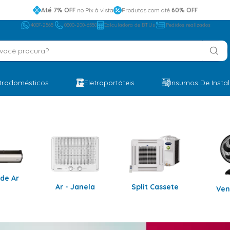
Até 7% OFF
no Pix à vista
Produtos com até
60% OFF
4007-2565
0800-200-6550
Calculadora de BTUs
Pedidos realizados
ocê procura?
etrodomésticos
Eletroportáteis
Insumos De Insta
 de Ar
Ar - Janela
Split Cassete
Ven