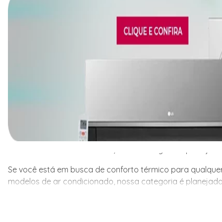
Se você está em busca de conforto térmico para qualquer
modelos de ar condicionado, nossa categoria é planejada
Se você está em busca de conforto térmico para qualquer
modelos de ar condicionado, nossa categoria é planejada
ambiente, seja residencial ou comercial, a Friopeças te
para atender às necessidades específicas de cada client