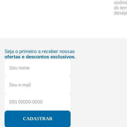
sinôn
do te
desej
Seja o primeiro a receber nossas
ofertas e descontos exclusivos.
CADASTRAR