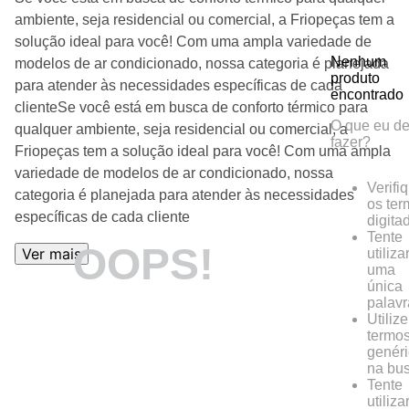
ambiente, seja residencial ou comercial, a Friopeças tem a
solução ideal para você! Com uma ampla variedade de
Nenhum
modelos de ar condicionado, nossa categoria é planejada
produto
para atender às necessidades específicas de cada
encontrado
clienteSe você está em busca de conforto térmico para
O que eu d
qualquer ambiente, seja residencial ou comercial, a
fazer?
Friopeças tem a solução ideal para você! Com uma ampla
variedade de modelos de ar condicionado, nossa
Verifi
categoria é planejada para atender às necessidades
os ter
específicas de cada cliente
digita
Tente
OOPS!
Ver mais
utiliza
uma
única
palavr
Utilize
termo
genér
na bus
Tente
utiliza