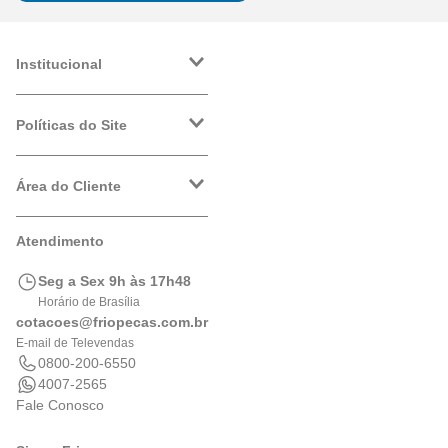
Institucional
A Friopeças
Trabalhe Conosco
Políticas do Site
VRF
Política de Entrega
Política de Privacidade
Área do Cliente
Formas de Pagamento
Trocas e Devoluções
Minha Conta
Atendimento
Logística
Meus Pedidos
Calculadora de BTUs
Seg a Sex 9h às 17h48
Portal de Boletos
Horário de Brasília
cotacoes@friopecas.com.br
E-mail de Televendas
0800-200-6550
4007-2565
Fale Conosco