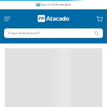
Pague em até
8x sem juros
O que você procura?
TERMOS MAIS BUSCADOS
36 split
1
º
refrigerador
2
º
midea
3
º
temperatura
4
º
ar-condicionado
5
º
filtro refil
6
º
split lg
7
º