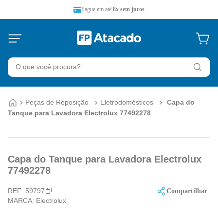
Pague em até
8x sem juros
Peças de Reposição
Eletrodomésticos
Capa do
Tanque para Lavadora Electrolux 77492278
Capa do Tanque para Lavadora Electrolux
77492278
REF:
59797
Compartilhar
MARCA:
Electrolux