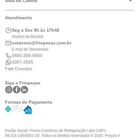
Política de Privacidade
Área do Cliente
Formas de Pagamento
Trocas e Devoluções
Minha Conta
Atendimento
Logística
Meus Pedidos
Calculadora de BTUs
Seg a Sex 9h às 17h48
Portal de Boletos
Horário de Brasília
cotacoes@friopecas.com.br
E-mail de Televendas
0800-200-6550
4007-2565
Fale Conosco
Siga a Friopeças
Formas de Pagamento
Razão Social: Friovix Comércio de Refrigeração Ltda CNPJ:
09.316.105/0001-29 .Todos os direitos reservados © 2025. Preços e