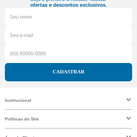
ofertas e descontos exclusivos.
CADASTRAR
Institucional
A Friopeças
Trabalhe Conosco
Políticas do Site
VRF
Política de Entrega