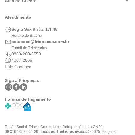
Política de Privacidade
Área do Cliente
Formas de Pagamento
Trocas e Devoluções
Minha Conta
Atendimento
Logística
Meus Pedidos
Calculadora de BTUs
Seg a Sex 9h às 17h48
Portal de Boletos
Horário de Brasília
cotacoes@friopecas.com.br
E-mail de Televendas
0800-200-6550
4007-2565
Fale Conosco
Siga a Friopeças
Formas de Pagamento
Razão Social: Friovix Comércio de Refrigeração Ltda CNPJ:
09.316.105/0001-29 .Todos os direitos reservados © 2025. Preços e