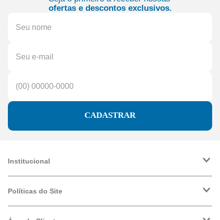
ofertas e descontos exclusivos.
CADASTRAR
Institucional
A Friopeças
Trabalhe Conosco
Políticas do Site
VRF
Política de Entrega