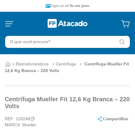
Pague em até
8x sem juros
O que você procura?
Eletrodomésticos
Centrífuga
Centrífuga Mueller Fit
12,6 Kg Branca – 220 Volts
Centrífuga Mueller Fit 12,6 Kg Branca – 220
Volts
REF:
128248
Compartilhar
MARCA:
Mueller