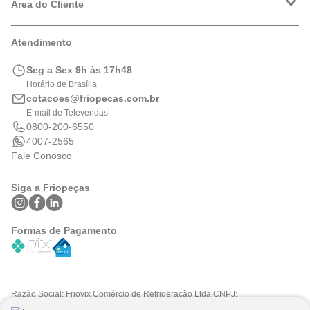
Política de Privacidade
Área do Cliente
Formas de Pagamento
Trocas e Devoluções
Minha Conta
Atendimento
Logística
Meus Pedidos
Calculadora de BTUs
Seg a Sex 9h às 17h48
Portal de Boletos
Horário de Brasília
cotacoes@friopecas.com.br
E-mail de Televendas
0800-200-6550
4007-2565
Fale Conosco
Siga a Friopeças
Formas de Pagamento
Razão Social: Friovix Comércio de Refrigeração Ltda CNPJ:
09.316.105/0001-29 .Todos os direitos reservados © 2025. Preços e