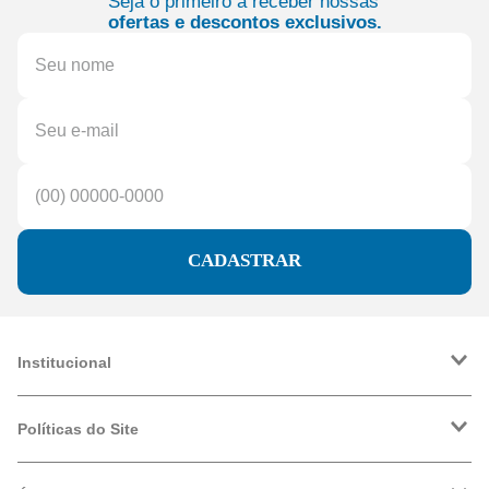
Seja o primeiro a receber nossas
ofertas e descontos exclusivos.
CADASTRAR
Institucional
A Friopeças
Trabalhe Conosco
Políticas do Site
VRF
Política de Entrega