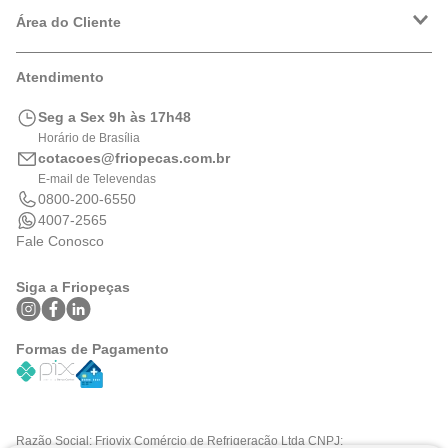
Política de Entrega
Política de Privacidade
Área do Cliente
Formas de Pagamento
Trocas e Devoluções
Minha Conta
Atendimento
Logística
Meus Pedidos
Calculadora de BTUs
Seg a Sex 9h às 17h48
Portal de Boletos
Horário de Brasília
cotacoes@friopecas.com.br
E-mail de Televendas
0800-200-6550
4007-2565
Fale Conosco
Siga a Friopeças
Formas de Pagamento
Razão Social: Friovix Comércio de Refrigeração Ltda CNPJ: