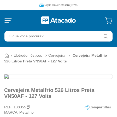
Pague em até
8x sem juros
O que você procura?
Eletrodomésticos
Cervejeira
Cervejeira Metalfrio
526 Litros Preta VN50AF - 127 Volts
Cervejeira Metalfrio 526 Litros Preta
VN50AF - 127 Volts
REF:
138955
Compartilhar
MARCA:
Metalfrio