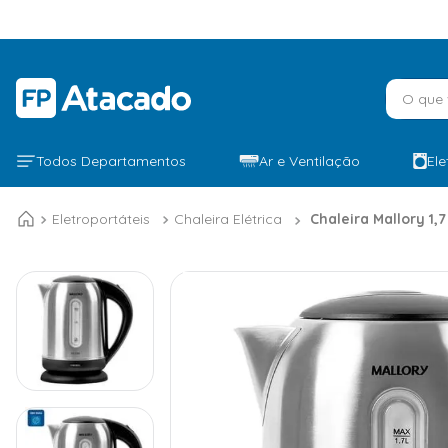
O que v
Todos Departamentos
Ar e Ventilação
El
Eletroportáteis
Chaleira Elétrica
Chaleira Mallory 1,7