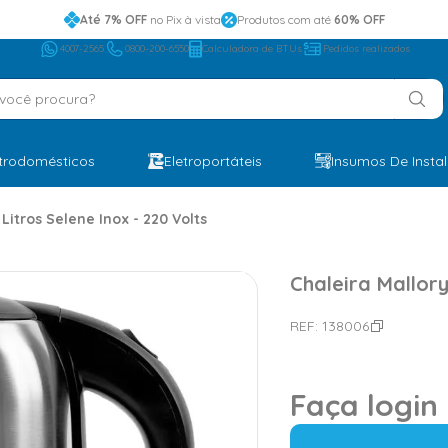
Até 7% OFF
no Pix à vista
Produtos com até
60% OFF
4007-2565
0800-200-6550
Calculadora de BTUs
Pedidos realizados
ocê procura?
etrodomésticos
Eletroportáteis
Insumos De Insta
 Litros Selene Inox - 220 Volts
Chaleira Mallory
REF:
138006
Faça login