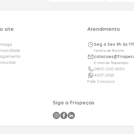
o site
Atendimento
Entrega
Seg a Sex 9h às 17
Privacidade
Horário de Brasília
Pagamento
cotacoes@friopec
voluções
E-mail de Televendas
0800-200-6550
4007-2565
Fale Conosco
Siga a Friopeças