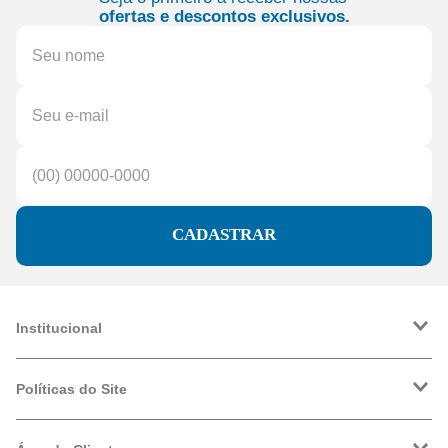
ofertas e descontos exclusivos.
CADASTRAR
Institucional
A Friopeças
Trabalhe Conosco
Políticas do Site
VRF
Política de Entrega