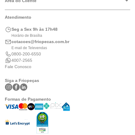
Política de Privacidade
Área do Cliente
Formas de Pagamento
Trocas e Devoluções
Minha Conta
Atendimento
Logística
Meus Pedidos
Calculadora de BTUs
Seg a Sex 9h às 17h48
Portal de Boletos
Horário de Brasília
cotacoes@friopecas.com.br
E-mail de Televendas
0800-200-6550
4007-2565
Fale Conosco
Siga a Friopeças
Formas de Pagamento