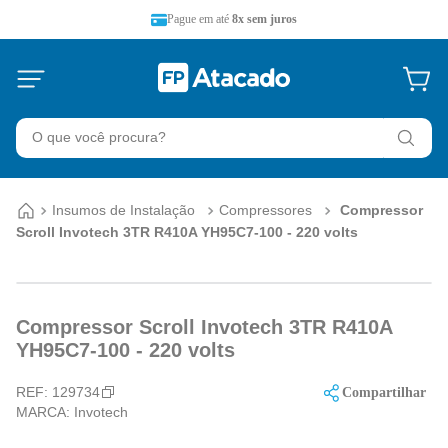
Pague em até
8x sem juros
Insumos de Instalação
Compressores
Compressor
Scroll Invotech 3TR R410A YH95C7-100 - 220 volts
Compressor Scroll Invotech 3TR R410A
YH95C7-100 - 220 volts
REF:
129734
Compartilhar
MARCA:
Invotech