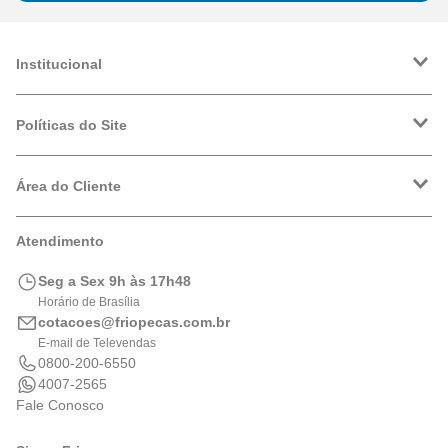
Institucional
A Friopeças
Trabalhe Conosco
Políticas do Site
VRF
Política de Entrega
Política de Privacidade
Área do Cliente
Formas de Pagamento
Trocas e Devoluções
Minha Conta
Atendimento
Logística
Meus Pedidos
Calculadora de BTUs
Seg a Sex 9h às 17h48
Portal de Boletos
Horário de Brasília
cotacoes@friopecas.com.br
E-mail de Televendas
0800-200-6550
4007-2565
Fale Conosco