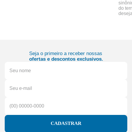
sinôn
do te
desej
Seja o primeiro a receber nossas
ofertas e descontos exclusivos.
CADASTRAR