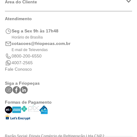
Política de Privacidade
Área do Cliente
Formas de Pagamento
Trocas e Devoluções
Minha Conta
Atendimento
Logística
Meus Pedidos
Calculadora de BTUs
Seg a Sex 9h às 17h48
Portal de Boletos
Horário de Brasília
cotacoes@friopecas.com.br
E-mail de Televendas
0800-200-6550
4007-2565
Fale Conosco
Siga a Friopeças
Formas de Pagamento
Razão Social: Friovix Comércio de Refrigeração Ltda CNPJ: