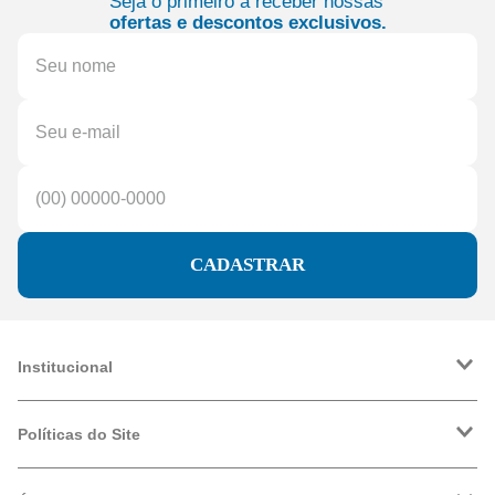
Seja o primeiro a receber nossas
ofertas e descontos exclusivos.
CADASTRAR
Institucional
A Friopeças
Trabalhe Conosco
Políticas do Site
VRF
Política de Entrega