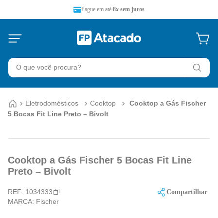
Pague em até
8x sem juros
O que você procura?
Eletrodomésticos
Cooktop
Cooktop a Gás Fischer
5 Bocas Fit Line Preto – Bivolt
Cooktop a Gás Fischer 5 Bocas Fit Line
Preto – Bivolt
REF:
1034333
Compartilhar
MARCA:
Fischer