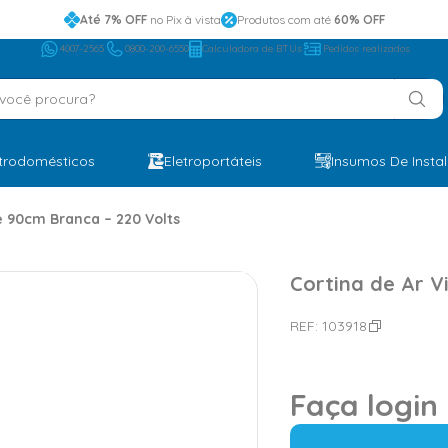
Até 7% OFF
no Pix à vista
Produtos com até
60% OFF
4007-2565
0800-200-6550
Calculadora de BTUs
Pedidos realizados
ocê procura?
etrodomésticos
Eletroportáteis
Insumos De Insta
e 90cm Branca – 220 Volts
Cortina de Ar V
REF:
103918
Faça login