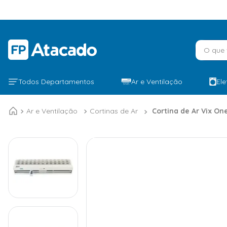
O que v
Todos Departamentos
Ar e Ventilação
El
Ar e Ventilação
Cortinas de Ar
Cortina de Ar Vix On