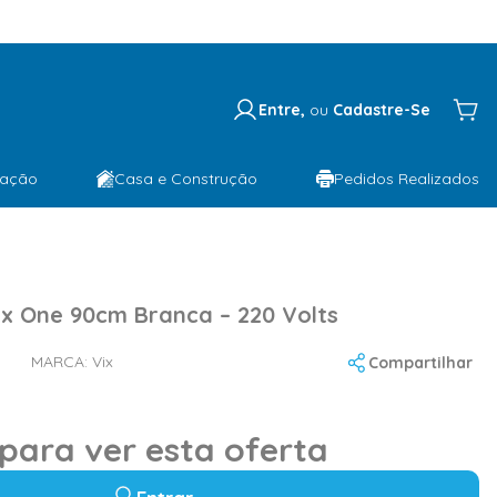
Entre,
ou
Cadastre-Se
lação
Casa e Construção
Pedidos Realizados
ix One 90cm Branca – 220 Volts
MARCA:
Vix
Compartilhar
 para ver esta oferta