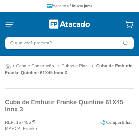
Pague em até
8x sem juros
O que você procura?
Casa e Construção
Cubas e Pias
Cuba de Embutir
Franke Quinline 61X45 Inox 3
Cuba de Embutir Franke Quinline 61X45
Inox 3
REF:
157455
Compartilhar
MARCA:
Franke