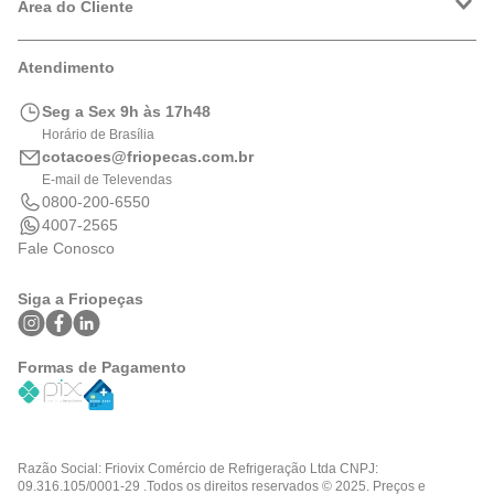
Política de Privacidade
Área do Cliente
Formas de Pagamento
Trocas e Devoluções
Minha Conta
Atendimento
Logística
Meus Pedidos
Calculadora de BTUs
Seg a Sex 9h às 17h48
Portal de Boletos
Horário de Brasília
cotacoes@friopecas.com.br
E-mail de Televendas
0800-200-6550
4007-2565
Fale Conosco
Siga a Friopeças
Formas de Pagamento
Razão Social: Friovix Comércio de Refrigeração Ltda CNPJ:
09.316.105/0001-29 .Todos os direitos reservados © 2025. Preços e