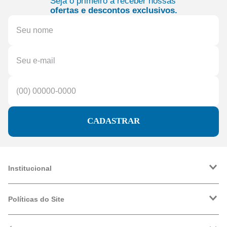
Seja o primeiro a receber nossas
ofertas e descontos exclusivos.
CADASTRAR
Institucional
A Friopeças
Trabalhe Conosco
Políticas do Site
VRF
Política de Entrega