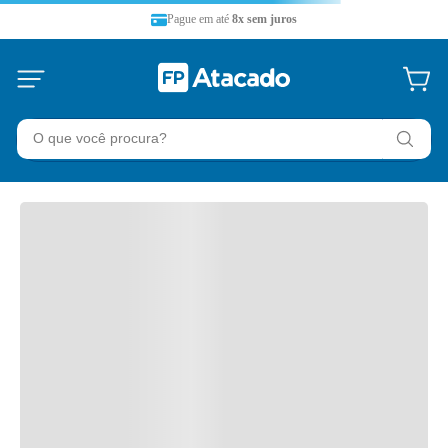
Pague em até
8x sem juros
O que você procura?
TERMOS MAIS BUSCADOS
36 split
1
º
refrigerador
2
º
midea
3
º
temperatura
4
º
ar-condicionado
5
º
filtro refil
6
º
split lg
7
º