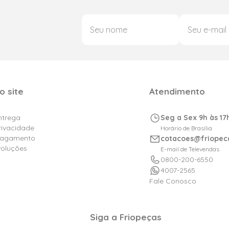
o site
Atendimento
Entrega
Seg a Sex 9h às 17
Privacidade
Horário de Brasília
Pagamento
cotacoes@friopec
voluções
E-mail de Televendas
0800-200-6550
4007-2565
Fale Conosco
Siga a Friopeças