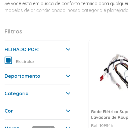
Se você está em busca de conforto térmico para qualquer
modelos de ar condicionado, nossa categoria é planejada
ambiente, seja residencial ou comercial, a Friopeças te
para atender às necessidades específicas de cada client
Filtros
FILTRADO POR:
Electrolux
Departamento
Peças de Reposição
Categoria
Eletroportáteis
Eletrodomésticos
Eletrodomésticos
Cor
Aspirador de Pó
Rede Elétrica Sup
Freezer
Lavadora de Roup
Ferro
- 64501525
Azul
Batedeira
Ref:
109546