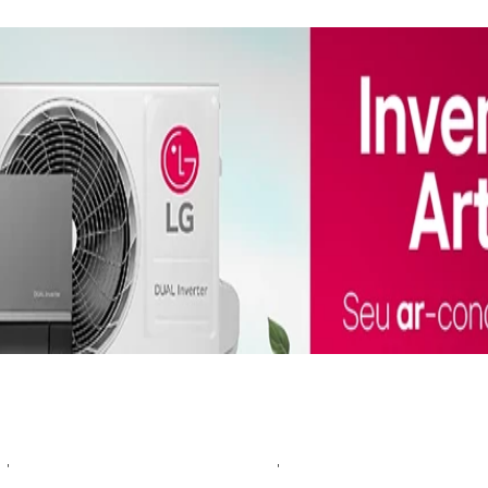
 ambiente, seja residencial ou comercial, a Friopeças tem 
 para atender às necessidades específicas de cada cliente.