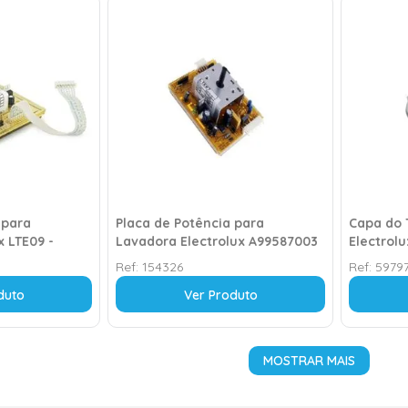
 para
Placa de Potência para
Capa do 
x LTE09 -
Lavadora Electrolux A99587003
Electrol
– Bivolt
Ref:
154326
Ref:
5979
duto
Ver Produto
MOSTRAR MAIS