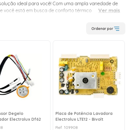
a solução ideal para você! Com uma ampla variedade de
Ver mais
Se você está em busca de conforto térmico para qualquer
delos de ar condicionado, nossa categoria é planejada
Ordenar por
sor Degelo
Placa de Potência Lavadora
ador Electrolux Df62
Electrolux LTE12 - Bivolt
Df80 /Dfi80 /Dt80x
88
Ref:
109908