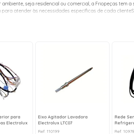
 ambiente, seja residencial ou comercial, a Friopeças tem 
 para atender às necessidades específicas de cada cliente
m a solução ideal para você! Com uma ampla variedade de mo
e
erior para
Eixo Agitador Lavadora
Rede Sen
as Electrolux
Electrolux LTC07
Refriger
/Df62x /
Ref:
110199
Ref:
1097