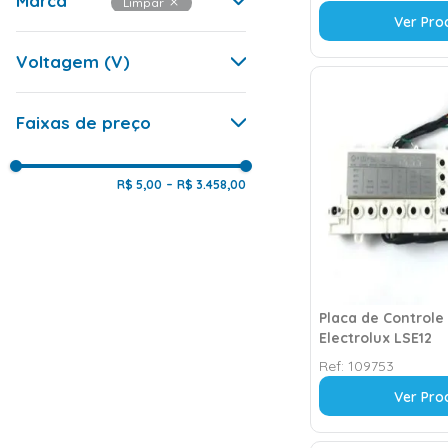
Marca
Branco
Limpar
Torradeira
Cinza
Refrigerador
Ver Pro
Inox
Purificador de Água
Electrolux
Prata
Micro-ondas
Voltagem (V)
Preto
Lavadora
Roxo
Fritadeira
Vermelho
Frigobar
127
Chaleira Elétrica
Faixas de preço
220
Cafeteira
127/220
R$ 5,00
–
R$ 3.458,00
Placa de Controle
Electrolux LSE12
Ref:
109753
Ver Pro