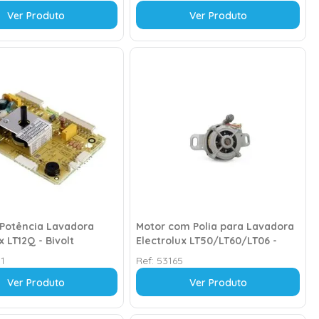
Ver Produto
Ver Produto
 Potência Lavadora
Motor com Polia para Lavadora
x LT12Q - Bivolt
Electrolux LT50/LT60/LT06 -
127v
1
Ref:
53165
Ver Produto
Ver Produto