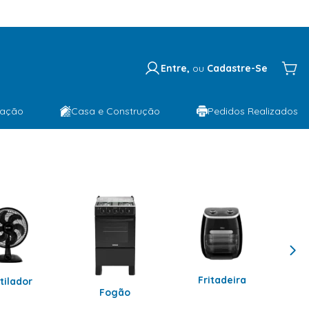
Entre,
ou
Cadastre-Se
lação
Casa e Construção
Pedidos Realizados
Fritadeira
tilador
Fogão