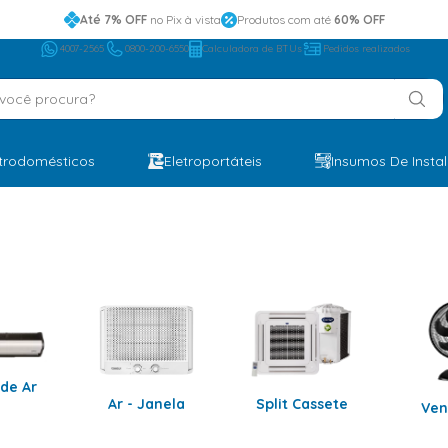
Até 7% OFF
no Pix à vista
Produtos com até
60% OFF
4007-2565
0800-200-6550
Calculadora de BTUs
Pedidos realizados
ocê procura?
etrodomésticos
Eletroportáteis
Insumos De Insta
 de Ar
Ar - Janela
Split Cassete
Ven