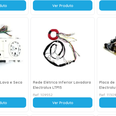
duto
Ver Produto
 Lava e Seca
Rede Elétrica Inferior Lavadora
Placa de
Electrolux LTP15
Electrolu
Ref:
109552
Ref:
11309
duto
Ver Produto