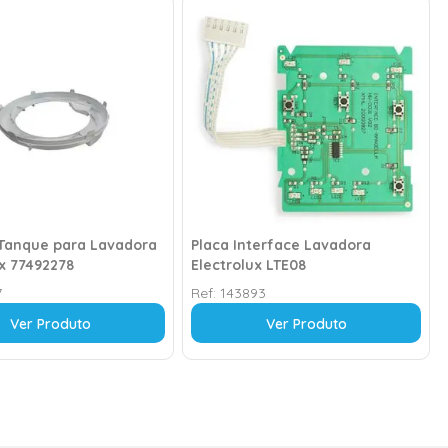
Tanque para Lavadora
Placa Interface Lavadora
ux 77492278
Electrolux LTE08
7
Ref:
143893
Ver Produto
Ver Produto