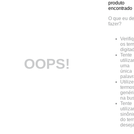
produto
encontrado
O que eu d
fazer?
Verifi
os ter
digita
Tente
OOPS!
utiliza
uma
única
palavr
Utilize
termo
genér
na bus
Tente
utiliza
sinôn
do te
desej