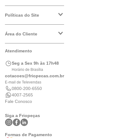
A Friopeças
Trabalhe Conosco
Políticas do Site
VRF
Política de Entrega
Política de Privacidade
Área do Cliente
Formas de Pagamento
Trocas e Devoluções
Minha Conta
Atendimento
Logística
Meus Pedidos
Calculadora de BTUs
Seg a Sex 9h às 17h48
Portal de Boletos
Horário de Brasília
cotacoes@friopecas.com.br
E-mail de Televendas
0800-200-6550
4007-2565
Fale Conosco
Siga a Friopeças
Formas de Pagamento