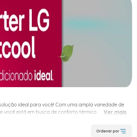
a solução ideal para você! Com uma ampla variedade de
a solução ideal para você! Com uma ampla variedade de
Ver mais
Se você está em busca de conforto térmico para qualquer
delos de ar condicionado, nossa categoria é planejada
Ordenar por