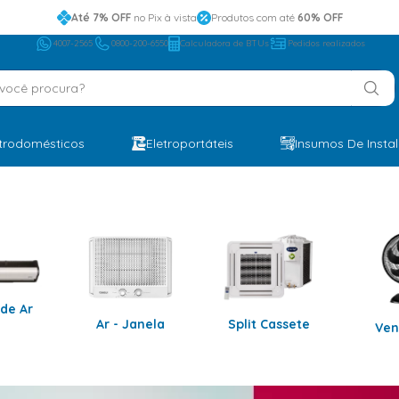
Até 7% OFF
no Pix à vista
Produtos com até
60% OFF
4007-2565
0800-200-6550
Calculadora de BTUs
Pedidos realizados
ocê procura?
etrodomésticos
Eletroportáteis
Insumos De Insta
 de Ar
Ar - Janela
Split Cassete
Ven