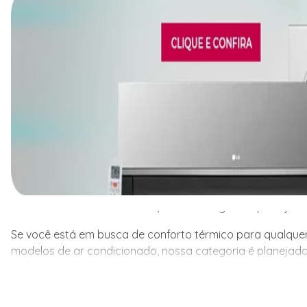
Se você está em busca de conforto térmico para qualquer
modelos de ar condicionado, nossa categoria é planejada
Se você está em busca de conforto térmico para qualquer
modelos de ar condicionado, nossa categoria é planejada
ambiente, seja residencial ou comercial, a Friopeças te
para atender às necessidades específicas de cada client