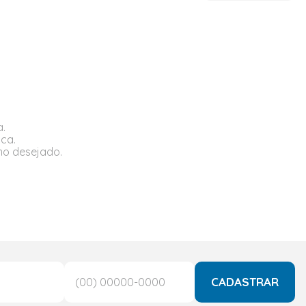
a.
sca.
rmo desejado.
CADASTRAR