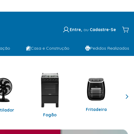
Entre,
ou
Cadastre-Se
lação
Casa e Construção
Pedidos Realizados
Fritadeira
tilador
Fogão