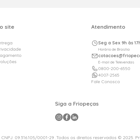
o site
Atendimento
Entrega
Seg a Sex 9h às 17
Privacidade
Horário de Brasília
Pagamento
cotacoes@friopec
voluções
E-mail de Televendas
0800-200-6550
4007-2565
Fale Conosco
Siga a Friopeças
a CNPJ: 09.316.105/0001-29 .Todos os direitos reservados © 2025. P