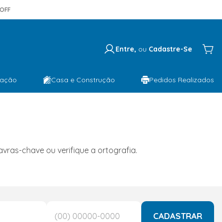
OFF
Entre,
ou
Cadastre-Se
lação
Casa e Construção
Pedidos Realizados
ras-chave ou verifique a ortografia.
CADASTRAR