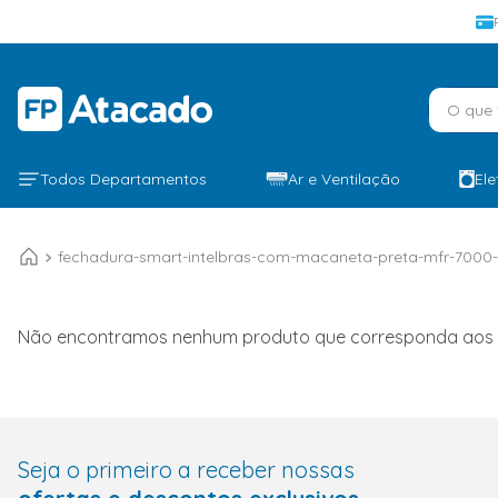
O que v
Todos Departamentos
Ar e Ventilação
El
fechadura-smart-intelbras-com-macaneta-preta-mfr-7000-
Não encontramos nenhum produto que corresponda aos seu
Seja o primeiro a receber nossas