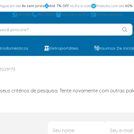
Pague em até
8x sem juros
Até 7% OFF
no Pix à vista
Produtos com até
60% 
4007-2565
0800-200-6550
Calculadora de BTUs
Pedidos realizados
ocê procura?
etrodomésticos
Eletroportáteis
Insumos De Insta
1029173
s critérios de pesquisa. Tente novamente com outras palav