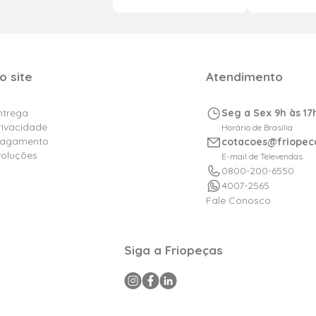
o site
Atendimento
Entrega
Seg a Sex 9h às 17
Privacidade
Horário de Brasília
Pagamento
cotacoes@friopec
voluções
E-mail de Televendas
0800-200-6550
4007-2565
Fale Conosco
Siga a Friopeças