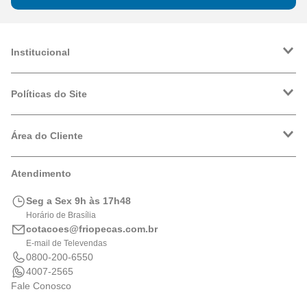
Institucional
A Friopeças
Trabalhe Conosco
Políticas do Site
VRF
Política de Entrega
Política de Privacidade
Área do Cliente
Formas de Pagamento
Trocas e Devoluções
Minha Conta
Atendimento
Logística
Meus Pedidos
Calculadora de BTUs
Seg a Sex 9h às 17h48
Portal de Boletos
Horário de Brasília
cotacoes@friopecas.com.br
E-mail de Televendas
0800-200-6550
4007-2565
Fale Conosco