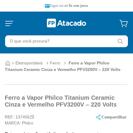
Pague em até
8x sem juros
O que você procura?
Eletroportáteis
Ferro
Ferro a Vapor Philco
Titanium Ceramic Cinza e Vermelho PFV3200V – 220 Volts
Ferro a Vapor Philco Titanium Ceramic
Cinza e Vermelho PFV3200V – 220 Volts
REF:
137456
Compartilhar
MARCA:
Philco