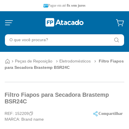
Pague em até
8x sem juros
O que você procura?
Peças de Reposição
Eletrodomésticos
Filtro Fiapos
para Secadora Brastemp BSR24C
Filtro Fiapos para Secadora Brastemp
BSR24C
REF:
152209
Compartilhar
MARCA:
Brand name