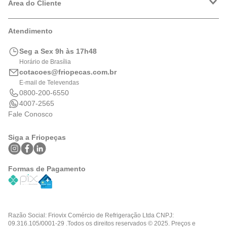
Política de Privacidade
Área do Cliente
Formas de Pagamento
Trocas e Devoluções
Minha Conta
Atendimento
Logística
Meus Pedidos
Calculadora de BTUs
Seg a Sex 9h às 17h48
Portal de Boletos
Horário de Brasília
cotacoes@friopecas.com.br
E-mail de Televendas
0800-200-6550
4007-2565
Fale Conosco
Siga a Friopeças
Formas de Pagamento
Razão Social: Friovix Comércio de Refrigeração Ltda CNPJ:
09.316.105/0001-29 .Todos os direitos reservados © 2025. Preços e