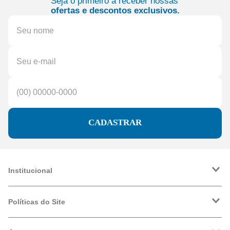
Seja o primeiro a receber nossas
ofertas e descontos exclusivos.
CADASTRAR
Institucional
A Friopeças
Trabalhe Conosco
Políticas do Site
VRF
Política de Entrega